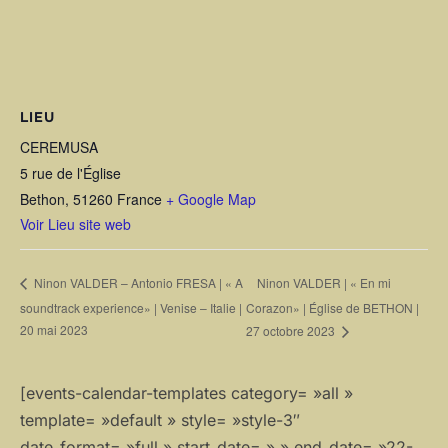
LIEU
CEREMUSA
5 rue de l'Église
Bethon
,
51260
France
+ Google Map
Voir Lieu site web
Ninon VALDER | « En mi
Ninon VALDER – Antonio FRESA | « A
soundtrack experience» | Venise – Italie |
Corazon» | Église de BETHON |
20 mai 2023
27 octobre 2023
[events-calendar-templates category= »all »
template= »default » style= »style-3″
date_format= »full » start_date= » » end_date= »22-