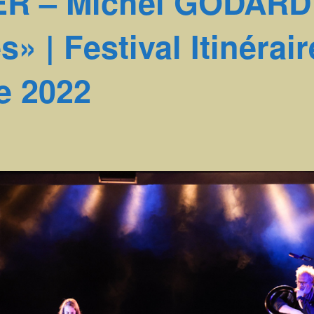
R – Michel GODARD 
s» | Festival Itinérai
e 2022