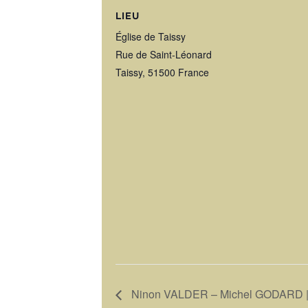
LIEU
Église de Taissy
Rue de Saint-Léonard
Taissy
,
51500
France
Ninon VALDER – Michel GODARD | « 