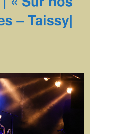
| « Sur nos
res – Taissy|