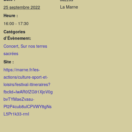
La Marne
25 septembre 2022
Heure :
16:00 - 17:30
Catégories
d’Évènement:
Concert
,
Sur nos terres
sacrées
Site :
https://marne.fr/les-
actions/culture-sport-et-
loisirs/festival-itineraires?
fbclid=IwAR0fZG91XjoV0g
bvTYMaeZvasu-
Pf2P4cub8ulCPVWY8gNs
L5Pr1k33-rmI