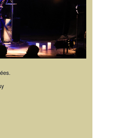
rées.
sy