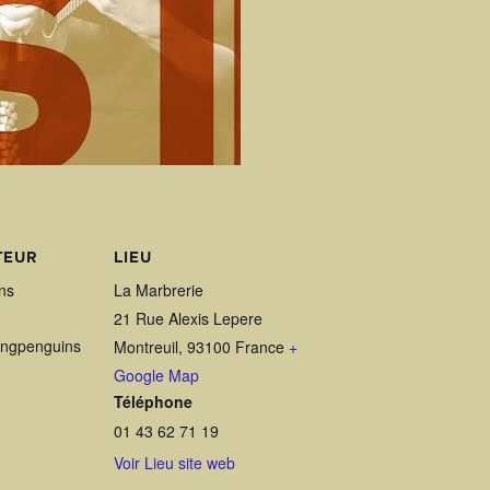
TEUR
LIEU
ns
La Marbrerie
21 Rue Alexis Lepere
yingpenguins
Montreuil
,
93100
France
+
Google Map
Téléphone
01 43 62 71 19
Voir Lieu site web