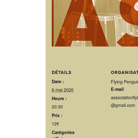
DÉTAILS
ORGANISA
Date :
Flying Pengui
E-mail
6 mai 2020
associationfl
Heure :
@gmail.com
20:30
Prix :
12€
Catégories