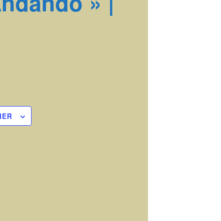
Andando » |
IER