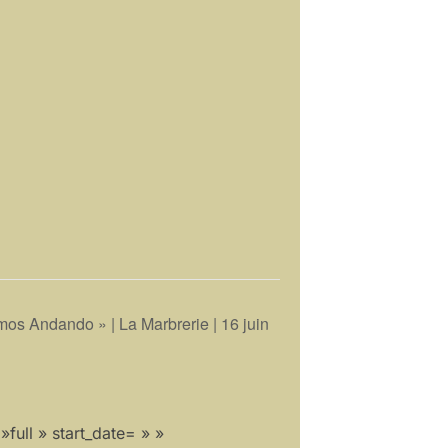
os Andando » | La Marbrerie | 16 juin
full » start_date= » »