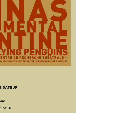
ISATEUR
one
2 73 10