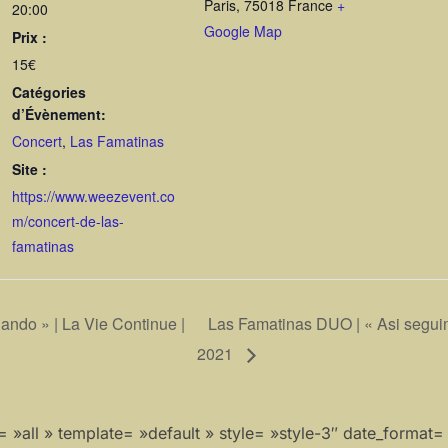
Paris
,
75018
France
+
20:00
Google Map
Prix :
15€
Catégories
d’Évènement:
Concert
,
Las Famatinas
Site :
https://www.weezevent.co
m/concert-de-las-
famatinas
ndo » | La Vie Continue |
Las Famatinas DUO | « Asi seguim
2021
»all » template= »default » style= »style-3″ date_format= »