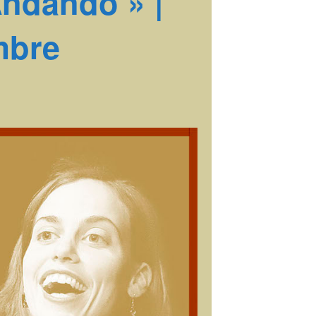
Andando » |
mbre