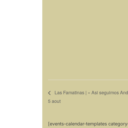
Las Famatinas | « Asi seguimos Anda
5 aout
[events-calendar-templates category= 