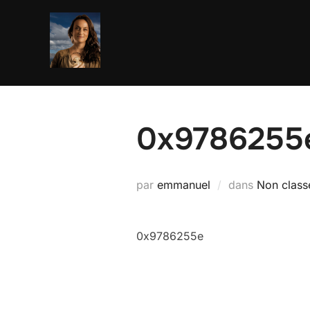
Aller
au
contenu
0x9786255
par
emmanuel
dans
Non class
0x9786255e