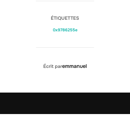
ÉTIQUETTES
0x9786255e
AUTEUR DE LA PUBLICATION
emmanuel
Écrit par